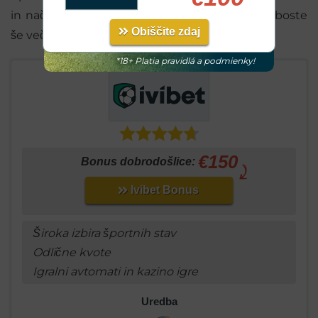
in načinov plačila. Ostanite z nami in izvedeli boste
Obiščite zdaj
še več informacij o tej spletni stavnici.
*18+ Platia pravidlá a podmienky!
€150
Bonus dobrodošlice:
Ivibet Bonus
Široka izbira športnih stav
Odlične kvote
Igralni avtomati in kazino igre
Uredba