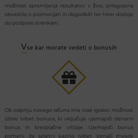
možnost spremljanja rezultatov v živo, prilagojena
obvestila o promocijah in dogodkih ter hiter dostop
do podpore strankam.
V
se kar morate vedeti o bonusih
Ob odprtju novega računa ima vsak igralec možnost
izbire Ivibet bonusa, ki vključuje ujemajoči denarni
bonus in brezplačne vrtljaje. Ujemajoči bonus
pomeni, da spletni kazino Ivibet izenači znesek