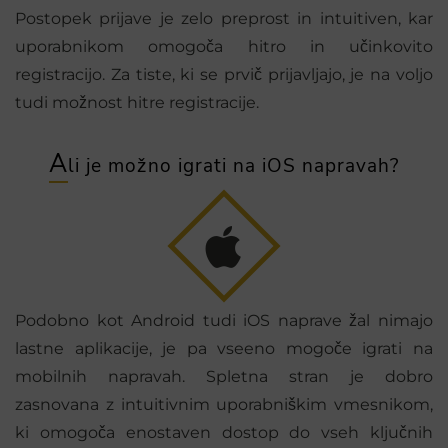
Postopek prijave je zelo preprost in intuitiven, kar
uporabnikom omogoča hitro in učinkovito
registracijo. Za tiste, ki se prvič prijavljajo, je na voljo
tudi možnost hitre registracije.
A
li je možno igrati na iOS napravah?
Podobno kot Android tudi iOS naprave žal nimajo
lastne aplikacije, je pa vseeno mogoče igrati na
mobilnih napravah. Spletna stran je dobro
zasnovana z intuitivnim uporabniškim vmesnikom,
ki omogoča enostaven dostop do vseh ključnih