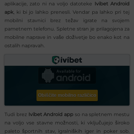
aplikacije, zato ni na voljo datoteke
Ivibet Android
apk
, ki bi jo lahko prenesli. Vendar pa lahko pri tej
mobilni stavnici brez težav igrate na svojem
pametnem telefonu. Spletne stran je prilagojena za
mobilne naprave in vaše doživetje bo enako kot na
ostalih napravah.
Obiščite mobilno različico
Tudi brez
Ivibet Android app
so na spletnem mestu
na voljo vse stavne možnosti, ki vključujejo široko
paleto športnih stav, igralniških iger in poker sob.