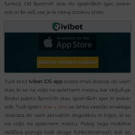
funkcij. Od športnih stav do igralniških iger, poker
sob in še več, vse je le nekaj dotikov stran.
Obiščite mobilno različico
Tudi brez
Ivibet iOS app
boste imeli dostop do vseh
stav, ki so na voljo na spletnem mestu, kar vključuje
široko paleto športnih stav, igralniških iger in poker
sob. Tudi igralci
stav v zivo
se lahko veselijo enakega
dostopa do vseh aktualnih dogodkov in trgov, ki so
na voljo na spletnem mestu. Poleg tega mobilna
različica ponuja tudi druge funkcionalnosti, kot so