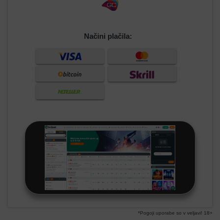
Načini plačila:
*Pogoji uporabe so v veljavi! 18+