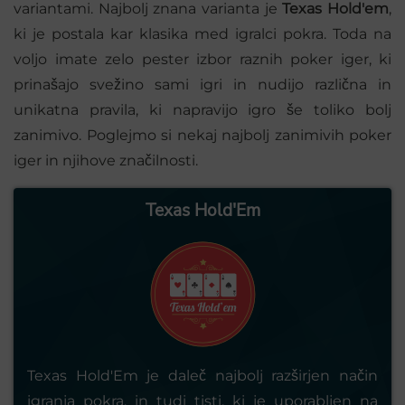
variantami. Najbolj znana varianta je
Texas Hold'em
,
ki je postala kar klasika med igralci pokra. Toda na
voljo imate zelo pester izbor raznih poker iger, ki
prinašajo svežino sami igri in nudijo različna in
unikatna pravila, ki napravijo igro še toliko bolj
zanimivo. Poglejmo si nekaj najbolj zanimivih poker
iger in njihove značilnosti.
Texas Hold'Em
Texas Hold'Em je daleč najbolj razširjen način
igranja pokra, in tudi tisti, ki je uporabljen na