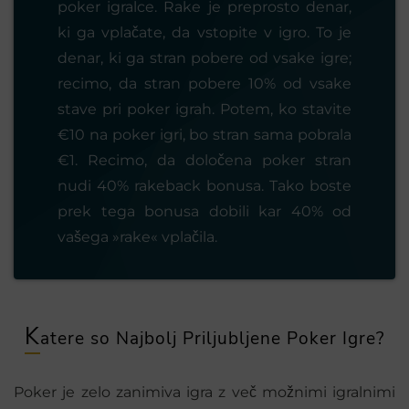
poker igralce. Rake je preprosto denar,
ki ga vplačate, da vstopite v igro. To je
denar, ki ga stran pobere od vsake igre;
recimo, da stran pobere 10% od vsake
stave pri poker igrah. Potem, ko stavite
€10 na poker igri, bo stran sama pobrala
€1. Recimo, da določena poker stran
nudi 40% rakeback bonusa. Tako boste
prek tega bonusa dobili kar 40% od
vašega »rake« vplačila.
K
atere so Najbolj Priljubljene Poker Igre?
Poker je zelo zanimiva igra z več možnimi igralnimi