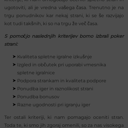
ugotoviti, ali je vredna vašega časa. Trenutno je na
trgu ponudnikov kar nekaj strani, ki se še razvijajo
kot tudi takšnih, ki so na trgu že več časa.
S pomočjo naslednjih kriterijev bomo izbrali poker
strani:
Kvaliteta spletne igralne izkušnje
Izgled in občutek pri uporabi vmesnika
spletne igralnice
Podpora strankam in kvaliteta podpore
Ponudba iger in raznolikost strani
Ponudba bonusov
Razne ugodnosti pri igranju iger
Ter ostali kriteriji, ki nam pomagajo oceniti stran.
Toda te, ki smo jih zgoraj omenili, so za nas visokega