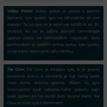
Video Poker:
Video poker je poker s petimi
kartami, kjer igralec igra na računalniki ali slot
napravi. Ta tip igre se je razvi vse od 80-ih let 20.
stoletja, ko se je začela razvijati tehnologija
igranja pokra na tehnoloških napravah. Zelo
pomemben je grafični prikaz pokra, kjer igralec
svoje karte oceni proti računalniku.
Pai Gow:
Pai Gow je kitajska igra, ki je precej
podobna pokru, a vendarle je kar nekaj razlik
med tema dvema igrama. Včasih to igro
imenujemo tudi »double-hand poker«, kajti
vsak igralec pri tej verziji dobi dvojne karte. Pai
Gow se sicer igra z dominami.