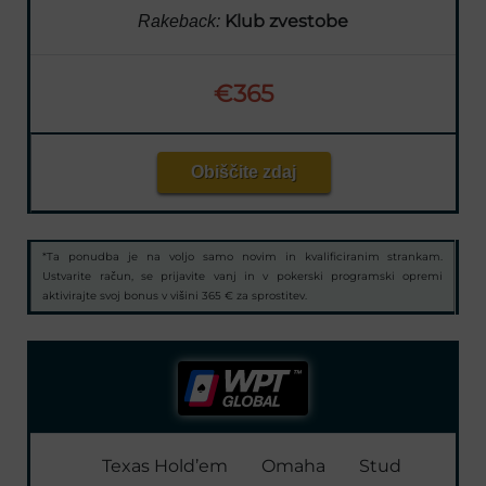
Klub zvestobe
Rakeback:
€365
Obiščite zdaj
*Ta ponudba je na voljo samo novim in kvalificiranim strankam.
Ustvarite račun, se prijavite vanj in v pokerski programski opremi
aktivirajte svoj bonus v višini 365 € za sprostitev.
Texas Hold’em
Omaha
Stud