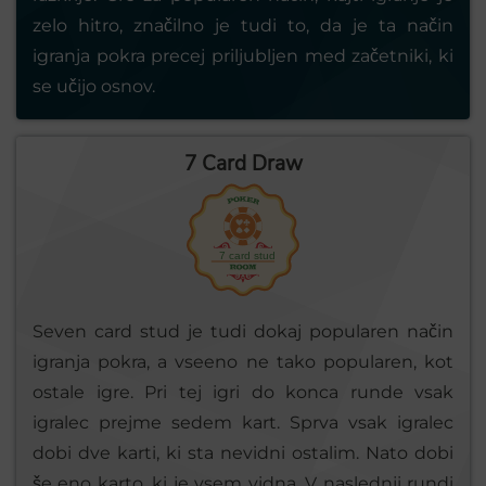
zelo hitro, značilno je tudi to, da je ta način
igranja pokra precej priljubljen med začetniki, ki
se učijo osnov.
7 Card Draw
Seven card stud je tudi dokaj popularen način
igranja pokra, a vseeno ne tako popularen, kot
ostale igre. Pri tej igri do konca runde vsak
igralec prejme sedem kart. Sprva vsak igralec
dobi dve karti, ki sta nevidni ostalim. Nato dobi
še eno karto, ki je vsem vidna. V naslednji rundi