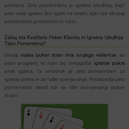
pomena. Zelo pomembna je igralna izkušnja, kajti
prav vsak igralec želi igrati na strani, kjer vse skupaj
poteka brez problemov in hitro.
Zakaj sta Kvaliteta Poker Klienta in Igralna Izkušnja
Tako Pomembna?
Skoraj
vsaka poker stran ima svojega »klienta«
, se
pravi program, ki nam bo omogočal
igranje pokra
prek spleta. Ta vmesnik je zelo pomemben za
igranje pokra in za naše ocenjevanje. Predstavlja zelo
pomemben delež kar se tiče ocenjevanja poker
strani.