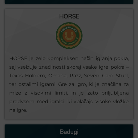
HORSE
HORSE je zelo kompleksen način igranja pokra,
saj vsebuje značilnosti skoraj vsake igre pokra –
Texas Holdem, Omaha, Razz, Seven Card Stud,
ter ostalimi igrami. Gre za igro, ki je značilna za
mize z visokimi limiti, in je zato priljubljena
predvsem med igralci, ki vplačajo visoke vložke
na igre.
Badugi