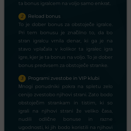
ta bonus igralcem na voljo samo enkrat.
Reload bonus
2
To je dober bonus za obstoječe igralce.
Pri tem bonusu je značilno to, da bo
stran igralcu vrnila denar, ki ga je na
stavo vplačala v kolikor ta igralec igra
igre, kjer je ta bonus na voljo. To je dober
bonus predvsem za obstoječe stranke.
Programi zvestobe in VIP klubi
3
Мnogi ponudniki pokra na spletu zelo
cenijo zvestobo njihovi strani. Zato bodo
obstoječim strankam in tistim, ki so
igrali na njihovi strani že veliko časa,
nudili odlične bonuse in razne
ugodnosti, ki jih bodo koristili na njihovi