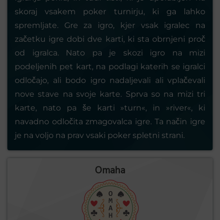
skoraj vsakem poker turnirju, ki ga lahko
spremljate. Gre za igro, kjer vsak igralec na
začetku igre dobi dve karti, ki sta obrnjeni proč
od igralca. Nato pa je skozi igro na mizi
podeljenih pet kart, na podlagi katerih se igralci
odločajo, ali bodo igro nadaljevali ali vplačevali
nove stave na svoje karte. Sprva so na mizi tri
karte, nato pa še karti »turn«, in »river«, ki
navadno odločita zmagovalca igre. Ta način igre
je na voljo na prav vsaki poker spletni strani.
Omaha