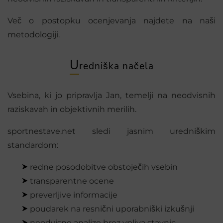
Več o postopku ocenjevanja najdete na naši
metodologiji.
U
redniška načela
Vsebina, ki jo pripravlja Jan, temelji na neodvisnih
raziskavah in objektivnih merilih.
sportnestave.net sledi jasnim uredniškim
standardom:
redne posodobitve obstoječih vsebin
transparentne ocene
preverljive informacije
poudarek na resnični uporabniški izkušnji
neodvisne analize brez vpliva stavnic