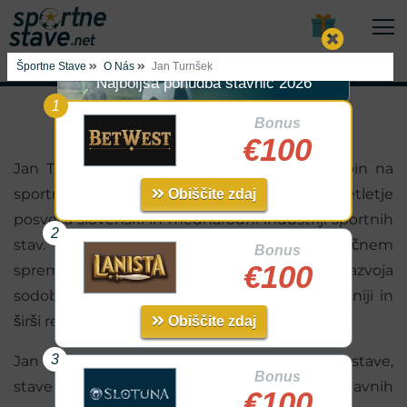
Športne Stave
O Nás
Jan Turnšek
Najboljša ponudba stavnic 2026
1
Avtorski profil
– Jan Turnšek
Bonus
€100
Jan Turnšek je športni analitik in avtor vsebin na
sportnestave.net, kjer se že več kot desetletje
Obiščite zdaj
posveča slovenski in mednarodni industriji športnih
2
stav. Njegovo delo temelji na natančnem
Bonus
€100
spremljanju stavnih trgov, kvot, trendov ter razvoja
sodobnih spletnih stavnic, ki delujejo v Sloveniji in
širši regiji.
Obiščite zdaj
3
Jan se specializira za nogometne stave, tenis stave,
Bonus
stave v živo ter poglobljene analize stavnih
€100