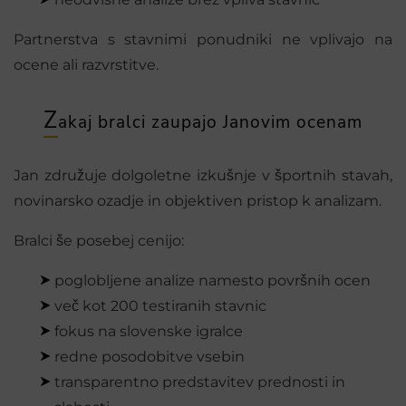
Partnerstva s stavnimi ponudniki ne vplivajo na
ocene ali razvrstitve.
Z
akaj bralci zaupajo Janovim ocenam
Jan združuje dolgoletne izkušnje v športnih stavah,
novinarsko ozadje in objektiven pristop k analizam.
Bralci še posebej cenijo:
poglobljene analize namesto površnih ocen
več kot 200 testiranih stavnic
fokus na slovenske igralce
redne posodobitve vsebin
transparentno predstavitev prednosti in