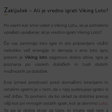
Z
aključek – Ali je vredno igrati Viking Loto?
Po vsem kar smo videli o Viking Lotu, se je potrebno
vprašati vprašanje: ali je vredno igrati Viking Loto?
Če vas zanimajo loto igre in ste pripravljeni vložiti
nekoliko več energije in denarja v eno loto igro,
potem je
Viking loto
zagotovo dobra izbira. Igra je
poznana po visokih dobičkih in tudi dobrih
možnostih za dobiček.
Ena izmed prednosti pred domačimi loterijami in
ostalimi igrami je v tem, da v njej sodelujejo igralci iz
več držav. To pomeni, da bo sklad za dobitke precej
višji kot pri mnogih ostalih igrah, kot je denimo
Loto
.
To pa je dobra stvar za tiste, ki imate radi igre z