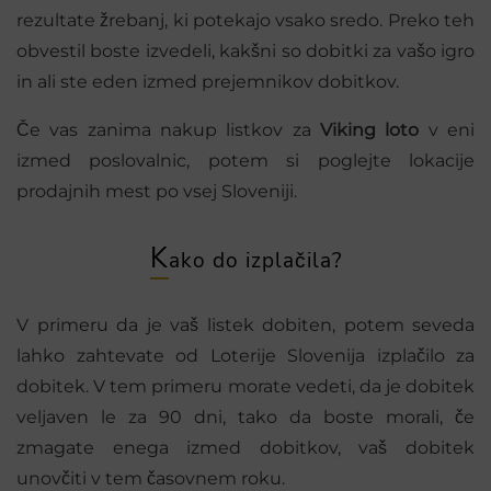
rezultate žrebanj, ki potekajo vsako sredo. Preko teh
obvestil boste izvedeli, kakšni so dobitki za vašo igro
in ali ste eden izmed prejemnikov dobitkov.
Če vas zanima nakup listkov za
Viking loto
v eni
izmed poslovalnic, potem si poglejte lokacije
prodajnih mest po vsej Sloveniji.
K
ako do izplačila?
V primeru da je vaš listek dobiten, potem seveda
lahko zahtevate od Loterije Slovenija izplačilo za
dobitek. V tem primeru morate vedeti, da je dobitek
veljaven le za 90 dni, tako da boste morali, če
zmagate enega izmed dobitkov, vaš dobitek
unovčiti v tem časovnem roku.