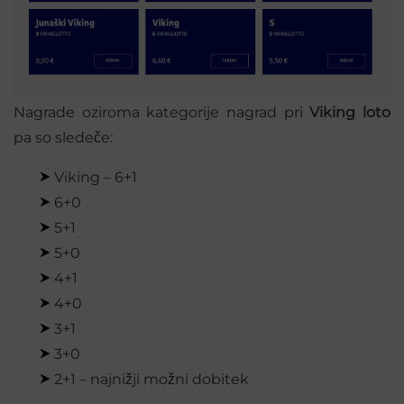
Nagrade oziroma kategorije nagrad pri
Viking loto
pa so sledeče:
Viking – 6+1
6+0
5+1
5+0
4+1
4+0
3+1
3+0
2+1 – najnižji možni dobitek