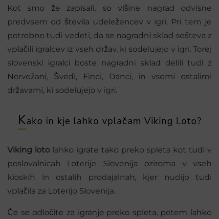
Kot smo že zapisali, so višine nagrad odvisne
predvsem od števila udeležencev v igri. Pri tem je
potrebno tudi vedeti, da se nagradni sklad sešteva z
vplačili igralcev iz vseh držav, ki sodelujejo v igri. Torej
slovenski igralci boste nagradni sklad delili tudi z
Norvežani, Švedi, Finci, Danci, in vsemi ostalimi
državami, ki sodelujejo v igri.
K
ako in kje lahko vplačam Viking Loto?
Viking loto
lahko igrate tako preko spleta kot tudi v
poslovalnicah Loterije Slovenija oziroma v vseh
kioskih in ostalih prodajalnah, kjer nudijo tudi
vplačila za Loterijo Slovenija.
Če se odločite za igranje preko spleta, potem lahko