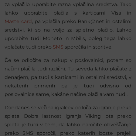
za vplačilo uporabite razna vplačilna sredstva. Tako
lahko uporabite plačila s karticami Visa in
Mastercard
, pa vplačila preko Bank@net in ostalimi
sredstvi, ki so na voljo za spletno plačilo. Lahko
uporabite tudi Moneto in Mbills, poleg tega lahko
vplačate tudi preko
SMS
sporočila in storitve.
Če se odločite za nakup v poslovalnici, potem so
načini plačila tudi različni. Tu seveda lahko plačate z
denarjem, pa tudi s karticami in ostalimi sredstvi, v
nekaterih primerih pa je tudi odvisno od
poslovalnice same, kakšne načine plačila vam nudi.
Dandanes se večina igralcev odloča za igranje preko
spleta. Dobra lastnost igranja Viking lota preko
spleta je tudi v tem, da lahko naročite obveščanje
preko SMS sporočil, preko katerih boste prejeli