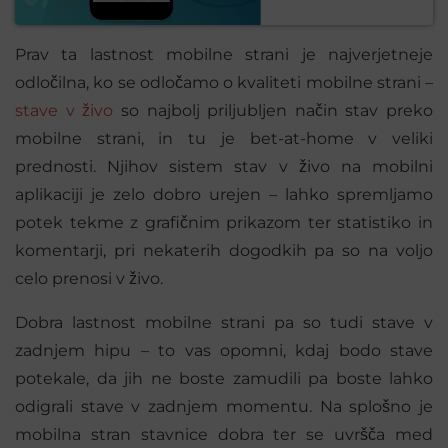
Prav ta lastnost mobilne strani je najverjetneje
odločilna, ko se odločamo o kvaliteti mobilne strani –
stave v živo
so najbolj priljubljen način stav preko
mobilne strani, in tu je bet-at-home v veliki
prednosti. Njihov sistem stav v živo na mobilni
aplikaciji je zelo dobro urejen – lahko spremljamo
potek tekme z grafičnim prikazom ter statistiko in
komentarji, pri nekaterih dogodkih pa so na voljo
celo prenosi v živo.
Dobra lastnost mobilne strani pa so tudi stave v
zadnjem hipu – to vas opomni, kdaj bodo stave
potekale, da jih ne boste zamudili pa boste lahko
odigrali stave v zadnjem momentu. Na splošno je
mobilna stran stavnice dobra ter se uvršča med