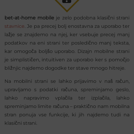
bet-at-home mobile
je zelo podobna klasični strani
stavnice
. Je pa precej bolj enostavna za uporabo ter
lažje se znajdemo na njej, ker vsebuje precej manj
podatkov na eni strani ter posledično manj teksta,
kar omogoča boljšo uporabo. Dizajn mobilne strani
je simplističen, intuitiven za uporabo ker s pomočjo
bližnjic najdemo dogodke ter stave mnogo hitreje.
Na mobilni strani se lahko prijavimo v naš račun,
upravljamo s podatki računa, spreminjamo geslo,
lahko napravimo vplačila ter izplačila, lahko
spreminjamo limite računa – praktično nam mobilna
stran ponuja vse funkcije, ki jih najdemo tudi na
klasični strani.