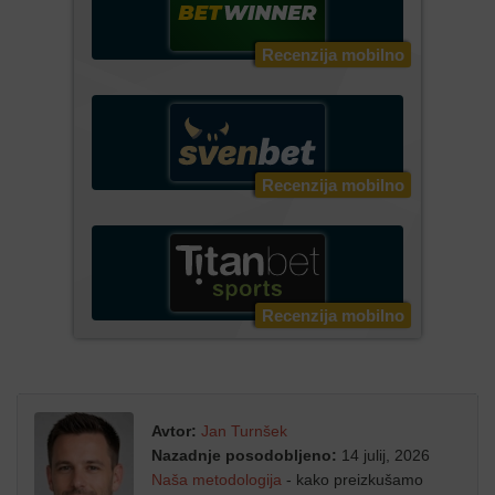
Avtor:
Jan Turnšek
Nazadnje posodobljeno:
14 julij, 2026
Naša metodologija
- kako preizkušamo