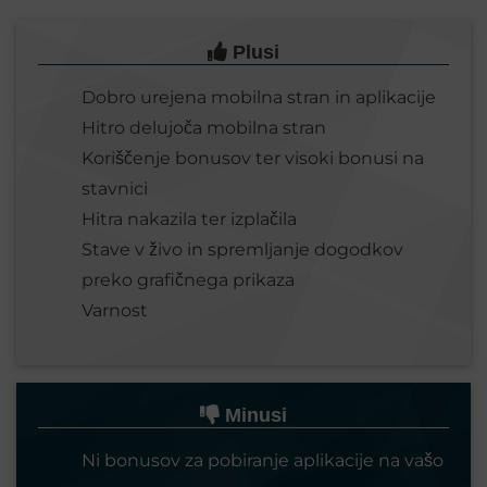
Plusi
Dobro urejena mobilna stran in aplikacije
Hitro delujoča mobilna stran
Koriščenje bonusov ter visoki bonusi na
stavnici
Hitra nakazila ter izplačila
Stave v živo in spremljanje dogodkov
preko grafičnega prikaza
Varnost
Minusi
Ni bonusov za pobiranje aplikacije na vašo