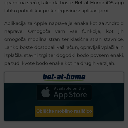
igrami na srečo, tako da boste
Bet at Home iOS app
lahko pobrali kar preko trgovine z aplikacijami.
Aplikacija za Apple naprave je enaka kot za Android
naprave. Omogoča vam vse funkcije, kot jih
omogoča mobilna stran ter klasična stran stavnice.
Lahko boste dostopali vaš račun, opravljali vplačila in
izplačila, stavni trgi ter dogodki bodo povsem enaki,
pa tudi kvote bodo enake kot na drugih verzijah.
Obiščite mobilno različico