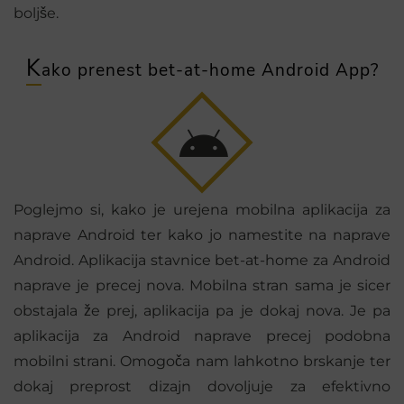
boljše.
K
ako prenest bet-at-home Android App?
Poglejmo si, kako je urejena mobilna aplikacija za
naprave Android ter kako jo namestite na naprave
Android. Aplikacija stavnice bet-at-home za Android
naprave je precej nova. Mobilna stran sama je sicer
obstajala že prej, aplikacija pa je dokaj nova. Je pa
aplikacija za Android naprave precej podobna
mobilni strani. Omogoča nam lahkotno brskanje ter
dokaj preprost dizajn dovoljuje za efektivno