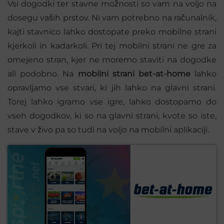
Vsi dogodki ter stavne možnosti so vam na voljo na
dosegu vaših prstov. Ni vam potrebno na računalnik,
kajti stavnico lahko dostopate preko mobilne strani
kjerkoli in kadarkoli. Pri tej mobilni strani ne gre za
omejeno stran, kjer ne moremo staviti na dogodke
ali podobno. Na
mobilni strani bet-at-home
lahko
opravljamo vse stvari, ki jih lahko na glavni strani.
Torej lahko igramo vse igre, lahko dostopamo do
vseh dogodkov, ki so na glavni strani, kvote so iste,
stave v živo pa so tudi na voljo na mobilni aplikaciji.