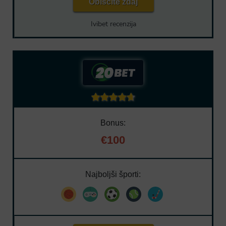
Obiščite zdaj
Ivibet recenzija
Bonus:
€100
Najboljši športi: