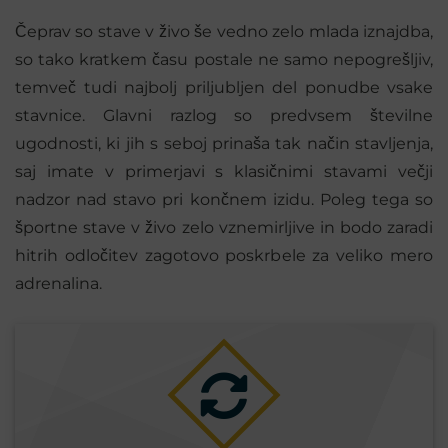
Čeprav so stave v živo še vedno zelo mlada iznajdba,
so tako kratkem času postale ne samo nepogrešljiv,
temveč tudi najbolj priljubljen del ponudbe vsake
stavnice. Glavni razlog so predvsem številne
ugodnosti, ki jih s seboj prinaša tak način stavljenja,
saj imate v primerjavi s klasičnimi stavami večji
nadzor nad stavo pri končnem izidu. Poleg tega so
športne stave v živo zelo vznemirljive in bodo zaradi
hitrih odločitev zagotovo poskrbele za veliko mero
adrenalina.