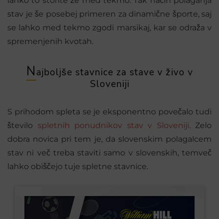
lahko to storite že med tekmo. Tak način polaganja
stav je še posebej primeren za dinamične športe, saj
se lahko med tekmo zgodi marsikaj, kar se odraža v
spremenjenih kvotah.
N
ajboljše stavnice za stave v živo v
Sloveniji
S prihodom spleta se je eksponentno povečalo tudi
število
spletnih ponudnikov stav v Sloveniji
. Zelo
dobra novica pri tem je, da slovenskim polagalcem
stav ni več treba staviti samo v slovenskih, temveč
lahko obiščejo tuje spletne stavnice.