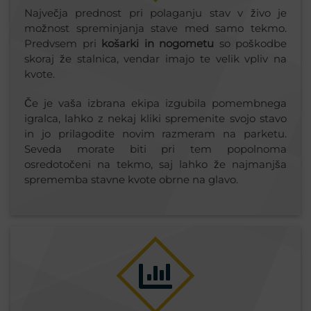
Največja prednost pri polaganju stav v živo je
možnost spreminjanja stave med samo tekmo.
Predvsem pri
košarki in nogometu
so poškodbe
skoraj že stalnica, vendar imajo te velik vpliv na
kvote.
Če je vaša izbrana ekipa izgubila pomembnega
igralca, lahko z nekaj kliki spremenite svojo stavo
in jo prilagodite novim razmeram na parketu.
Seveda morate biti pri tem popolnoma
osredotočeni na tekmo, saj lahko že najmanjša
sprememba stavne kvote obrne na glavo.