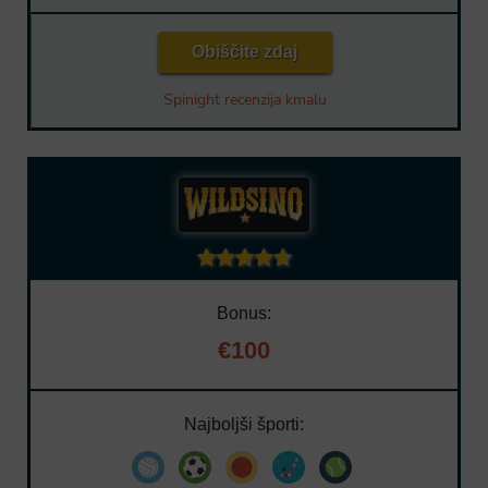
Obiščite zdaj
Spinight recenzija kmalu
Bonus:
€100
Najboljši športi: