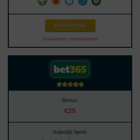
Obiščite zdaj
NovaJackpot recenzija kmalu
Bonus:
€25
Najboljši športi: