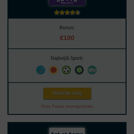
Bonus:
€100
Najboljši športi:
Obiščite zdaj
Slots Palace recenzija kmalu