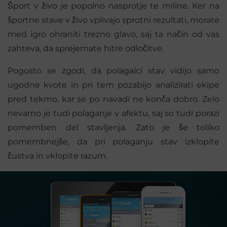
Šport v živo je popolno nasprotje te miline. Ker na
športne stave v živo vplivajo sprotni rezultati, morate
med igro ohraniti trezno glavo, saj ta način od vas
zahteva, da sprejemate hitre odločitve.
Pogosto se zgodi, da polagalci stav vidijo samo
ugodne kvote in pri tem pozabijo analizirati ekipe
pred tekmo, kar se po navadi ne konča dobro. Zelo
nevarno je tudi polaganje v afektu, saj so tudi porazi
pomemben del stavljenja. Zato je še toliko
pomembnejše, da pri polaganju stav izklopite
čustva in vklopite razum.