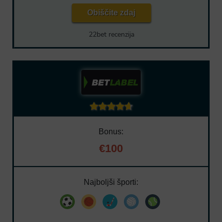
Obiščite zdaj
22bet recenzija
Bonus:
€100
Najboljši športi: