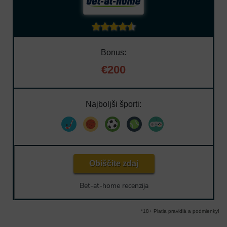
Bonus:
€200
Najboljši športi:
Obiščite zdaj
Bet-at-home recenzija
*18+ Platia pravidlá a podmienky!