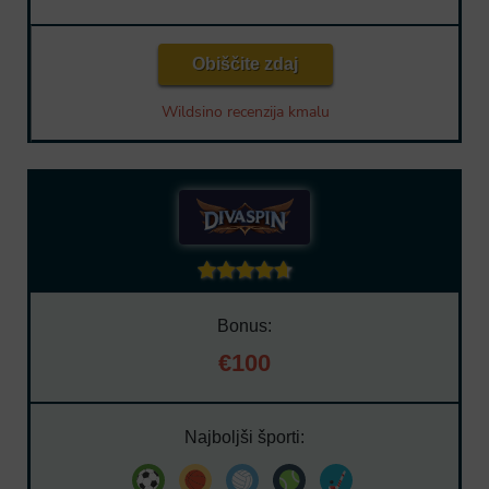
Obiščite zdaj
Wildsino recenzija kmalu
Bonus:
€100
Najboljši športi: